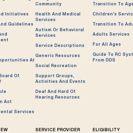
Community
Transition To Ag
d Initiatives
Health And Medical
Children’s Servi
Services
And Guidelines
Transition To Ad
Autism Or Behavioral
 And
Adults Services
Services
ment
For All Ages
Service Descriptions
Guide To RC Sys
Generic Resources
pportunities At
From DDS
Social Recreation
Board Of
Support Groups,
!
Activities And Events
ble
Deaf And Hard Of
Hearing Resources
n Act
ental Services
NEW
SERVICE PROVIDER
ELIGIBILITY