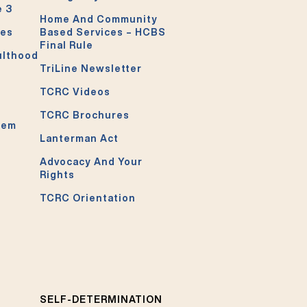
e 3
Home And Community
ces
Based Services – HCBS
Final Rule
ulthood
TriLine Newsletter
TCRC Videos
TCRC Brochures
tem
Lanterman Act
Advocacy And Your
Rights
TCRC Orientation
SELF-DETERMINATION