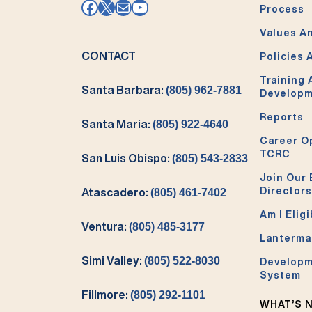
Facebook
X
Mail
YouTube
Process
Values An
CONTACT
Policies 
Training
Santa Barbara:
(805) 962-7881
Develop
Reports
Santa Maria:
(805) 922-4640
Career O
TCRC
San Luis Obispo:
(805) 543-2833
Join Our 
Directors
Atascadero:
(805) 461-7402
Am I Eligi
Ventura:
(805) 485-3177
Lanterma
Simi Valley:
(805) 522-8030
Developm
System
Fillmore:
(805) 292-1101
WHAT’S 