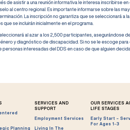
és de asistir a una reunión informativa le interesa inscribirse 
rselo al centro regional. Es importante informarse sobre las ma
rminación. La inscripción no garantiza que se seleccionará a 
os que se incluirán inicialmente en el programa.
eleccionará al azar a los 2,500 participantes, asegurándose de
género y diagnóstico de discapacidad. Si no se le escoge par
 de personas interesadas del DDS en caso de que alguien decida
S
SERVICES AND
OUR SERVICES 
SUPPORT
LIFE STAGES
entered
Employment Services
Early Start – Ser
For Ages 1-3
egic Planning
Living In The