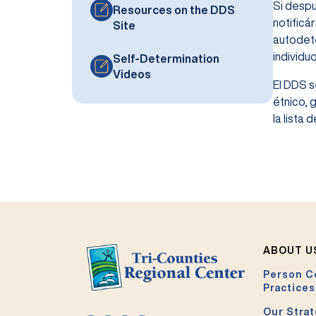
Si despu
Resources on the DDS
notificá
Site
autodete
individu
Self-Determination
Videos
El DDS s
étnico, 
la lista
ABOUT U
Person C
Practices
Our Strat