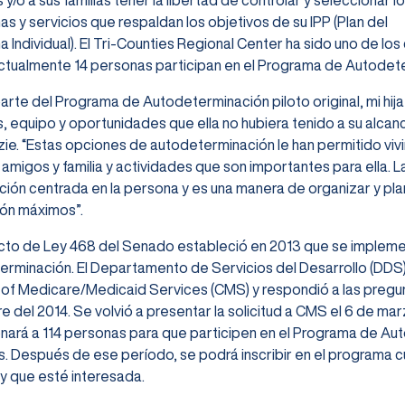
 y/o a sus familias tener la libertad de controlar y seleccionar l
s y servicios que respaldan los objetivos de su IPP (Plan del
 Individual). El Tri-Counties Regional Center ha sido uno de lo
ctualmente 14 personas participan en el Programa de Autodeter
rte del Programa de Autodeterminación piloto original, mi hij
s, equipo y oportunidades que ella no hubiera tenido a su alcanc
e. “Estas opciones de autodeterminación le han permitido viv
 amigos y familia y actividades que son importantes para ella.
ación centrada en la persona y es una manera de organizar y plan
ión máximos”.
cto de Ley 468 del Senado estableció en 2013 que se impleme
rminación. El Departamento de Servicios del Desarrollo (DDS) 
 of Medicare/Medicaid Services (CMS) y respondió a las preg
e del 2014. Se volvió a presentar la solicitud a CMS el 6 de ma
nará a 114 personas para que participen en el Programa de Au
s. Después de ese período, se podrá inscribir en el programa c
 y que esté interesada.