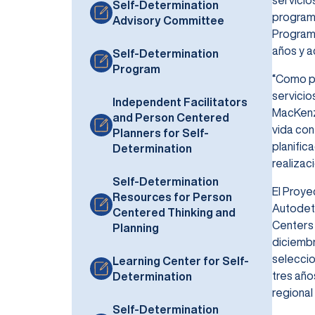
servicios
Self-Determination
programa
Advisory Committee
Programa
años y a
Self-Determination
Program
“Como pa
servicio
Independent Facilitators
MacKenzi
and Person Centered
vida con
Planners for Self-
planific
Determination
realizac
Self-Determination
El Proye
Resources for Person
Autodete
Centered Thinking and
Centers
Planning
diciembr
seleccio
Learning Center for Self-
tres año
Determination
regional
Self-Determination