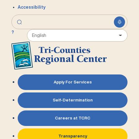
Accessibility
?
Apply For Services
Self-Determination
Careers at TCRC
Transparency