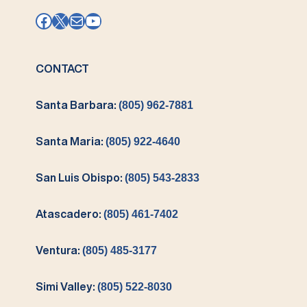
Vienen
–
Facebook
X
Mail
YouTube
en
Articulo
Paquetes
1
Pequeños
CONTACT
Santa Barbara:
(805) 962-7881
Santa Maria:
(805) 922-4640
San Luis Obispo:
(805) 543-2833
Atascadero:
(805) 461-7402
Ventura:
(805) 485-3177
Simi Valley:
(805) 522-8030