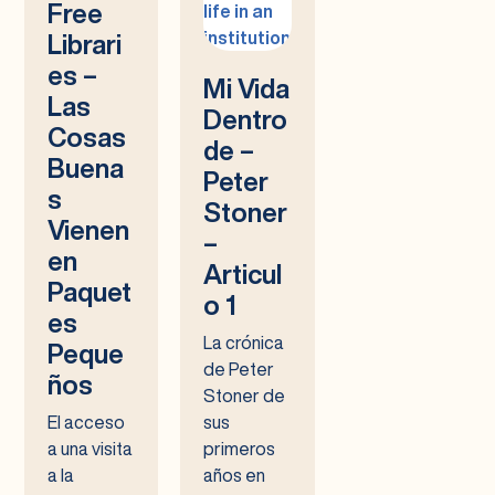
Free
Librari
es –
Mi Vida
Las
Dentro
Cosas
de –
Buena
Peter
s
Stoner
Vienen
–
en
Articul
Paquet
o 1
es
La crónica
Peque
de Peter
ños
Stoner de
El acceso
sus
a una visita
primeros
a la
años en