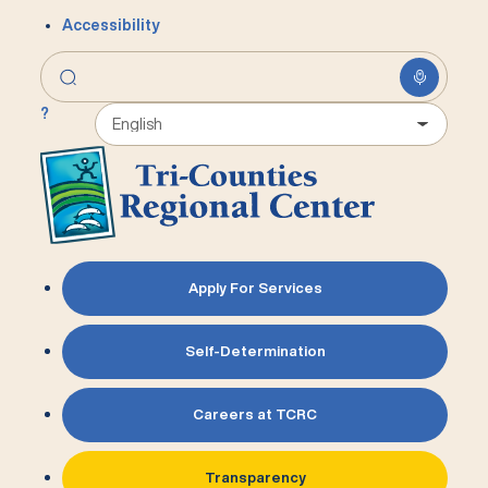
Accessibility
?
Apply For Services
Self-Determination
Careers at TCRC
Transparency