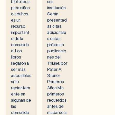
biblioteca
una
para niños
institución.
o adultos
Serán
es un
presentad
recurso
as citas
important
adicionale
e de la
s en las
comunida
próximas
d. Los
publicacio
libros
nes del
llegaron a
TriLine. por
ser más
Peter A.
accesibles
Stoner
sólo
Primeros
recientem
Años Mis
ente en
primeros
algunas de
recuerdos
las
antes de
comunida
mudarse a