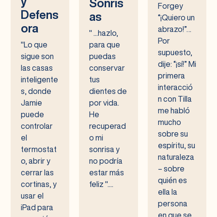
y
Sonris
Forgey
Defens
as
“¡Quiero un
ora
abrazo!”…
" ...hazlo,
Por
"Lo que
para que
supuesto,
sigue son
puedas
dije: “¡sí!” Mi
las casas
conservar
primera
inteligente
tus
interacció
s, donde
dientes de
n con Tilla
Jamie
por vida.
me habló
puede
He
mucho
controlar
recuperad
sobre su
el
o mi
espíritu, su
termostat
sonrisa y
naturaleza
o, abrir y
no podría
– sobre
cerrar las
estar más
quién es
cortinas, y
feliz "....
ella la
usar el
persona
iPad para
en que se