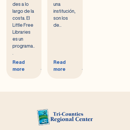
des a lo
una
largo de la
institución,
costa. El
son los
Little Free
de...
Libraries
es un
programa..
.
Read
Read
more
more
:
:
Little
Mi
Free
Vida
Libraries
Dentro
–
de
Las
–
Cosas
Peter
Buenas
Stoner